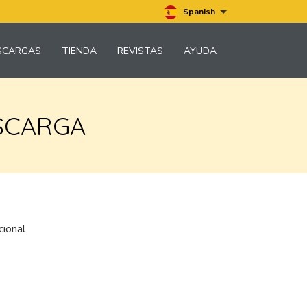
Spanish
SCARGAS
TIENDA
REVISTAS
AYUDA
SCARGA
cional